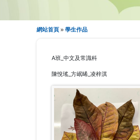
導
網站首頁
學生作品
航
連
A班_中文及常識科
結
陳悅瑤_方岷晞_凌梓淇