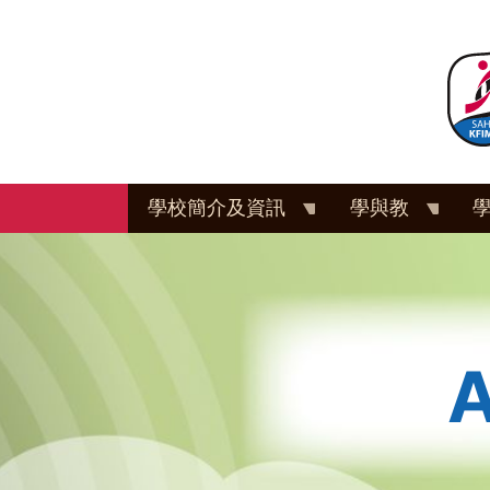
移
至
主
內
容
學校簡介及資訊
學與教