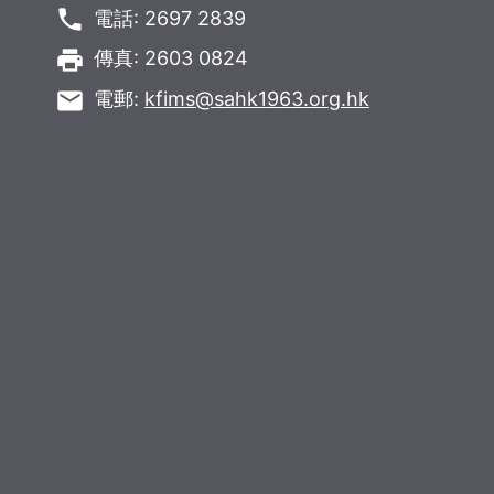
phone
電話: 2697 2839
local_printshop
傳真: 2603 0824
email
電郵:
kfims@sahk1963.org.hk