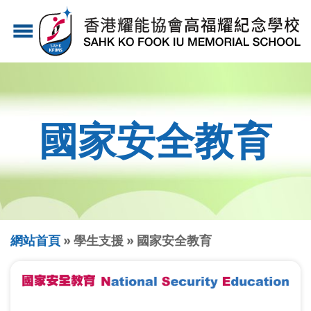
移
menu
至
主
內
容
國家安全教育
導
網站首頁
學生支援
國家安全教育
航
連