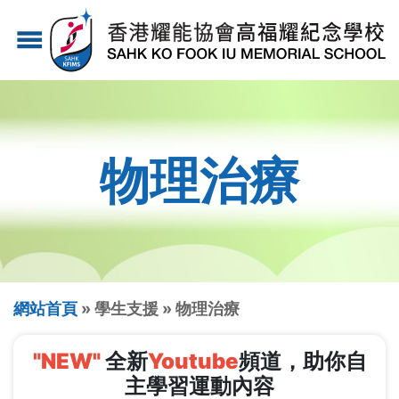
移
menu
至
主
內
容
物理治療
導
網站首頁
學生支援
物理治療
航
"NEW"
全新
Youtube
頻道，助你自
連
主學習運動內容