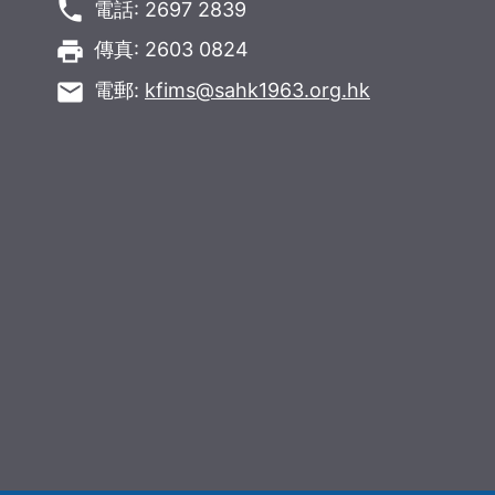
phone
電話: 2697 2839
local_printshop
傳真: 2603 0824
email
電郵:
kfims@sahk1963.org.hk