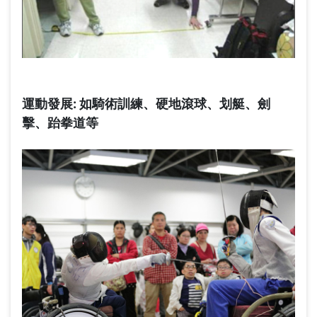
運動發展: 如
騎術訓練、硬地滾球、划艇、劍
擊、跆拳道等