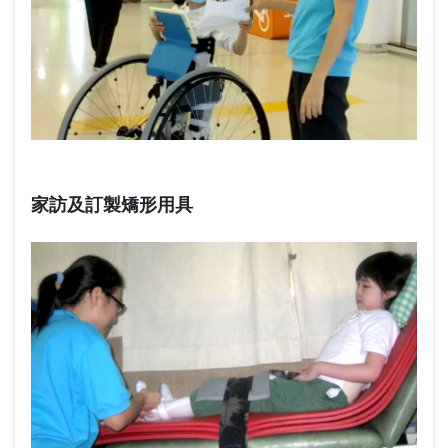
家訪及訂製矯形用具