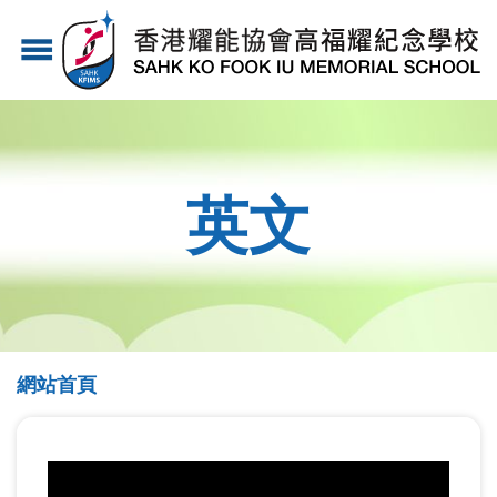
移
menu
至
主
內
容
英文
導
網站首頁
航
連