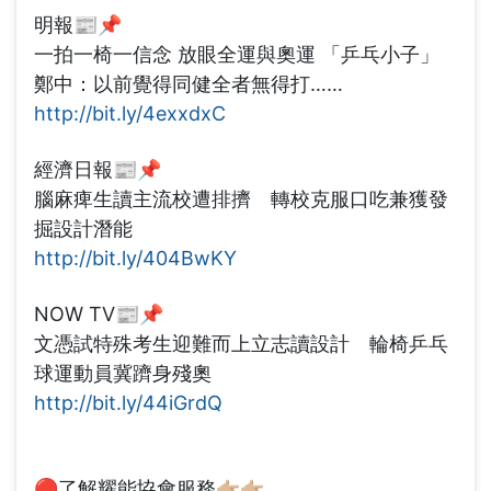
明報📰📌
一拍一椅一信念 放眼全運與奧運 「乒乓小子」
鄭中：以前覺得同健全者無得打……
http://bit.ly/4exxdxC
經濟日報📰📌
腦麻痺生讀主流校遭排擠 轉校克服口吃兼獲發
掘設計潛能
http://bit.ly/404BwKY
NOW TV📰📌
文憑試特殊考生迎難而上立志讀設計 輪椅乒乓
球運動員冀躋身殘奧
http://bit.ly/44iGrdQ
🔴了解耀能協會服務👉🏼👉🏼