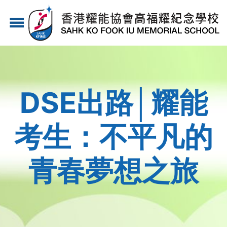
移
menu
至
主
內
容
DSE出路│耀能
考生：不平凡的
青春夢想之旅