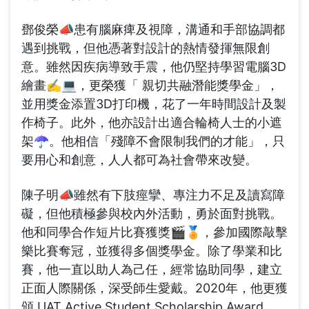
鄧俊榮📣患有腦麻痺及視障，溝通和手部協調都
遇到挑戰，但他憑著對設計的熱情發揮無限創
意。雖然因疾病導致手震，他仍堅持學習電腦3D
繪畫✍💻，更榮獲「 親切共融潛能獎學金」，
並用獎金添置3D打印機，花了一年時間設計及製
作椅子。此外，他亦設計出適合輪椅人士的小遮
架☂。他相信「殘障不會限制我們的才能」，只
要用心和創意，人人都可為社會帶來改變。
陳子明📣雖然有下肢痙攣、專注力不足及讀寫障
礙，但他積極參與校內外活動，勇於面對挑戰。
他和同學合作短片比賽獲獎🎬🏅，參加國際敲擊
樂比賽奪冠，並獲得多個獎學金。除了學業和比
賽，他一直以助人為己任，經常協助同學，建立
正面人際關係，深受師生愛戴。2020年，他更獲
頒 UAT Active Student Scholarship Award，