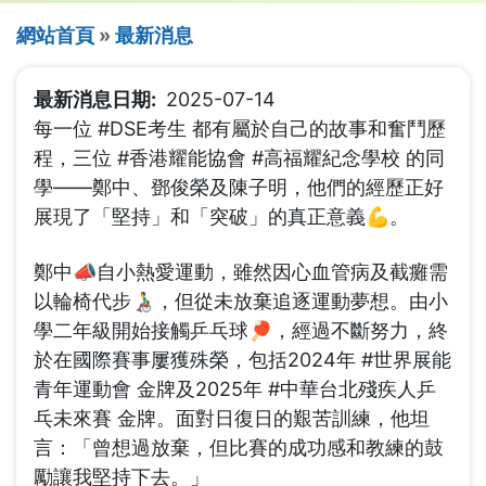
導
網站首頁
最新消息
航
最新消息日期
2025-07-14
連
每一位 #DSE考生 都有屬於自己的故事和奮鬥歷
結
程，三位 #香港耀能協會 #高福耀紀念學校 的同
學——鄭中、鄧俊榮及陳子明，他們的經歷正好
展現了「堅持」和「突破」的真正意義💪。
鄭中📣自小熱愛運動，雖然因心血管病及截癱需
以輪椅代步👨‍🦽，但從未放棄追逐運動夢想。由小
學二年級開始接觸乒乓球🏓，經過不斷努力，終
於在國際賽事屢獲殊榮，包括2024年 #世界展能
青年運動會 金牌及2025年 #中華台北殘疾人乒
乓未來賽 金牌。面對日復日的艱苦訓練，他坦
言：「曾想過放棄，但比賽的成功感和教練的鼓
勵讓我堅持下去。」