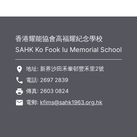
香港耀能協會高福耀紀念學校
SAHK Ko Fook Iu Memorial School
room
地址: 新界沙田禾輋邨豐禾里2號
phone
電話: 2697 2839
local_printshop
傳真: 2603 0824
email
電郵:
kfims@sahk1963.org.hk