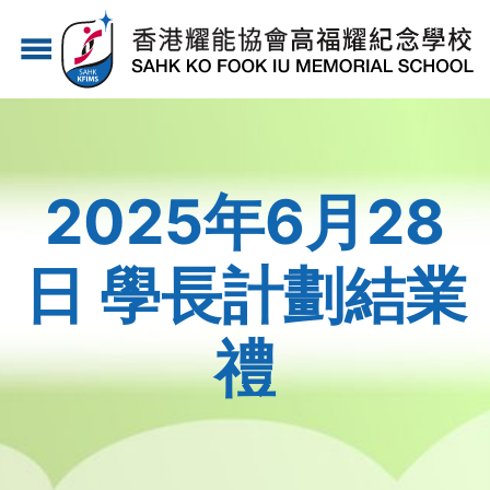
移
menu
至
主
內
容
2025年6月28
日 學長計劃結業
禮