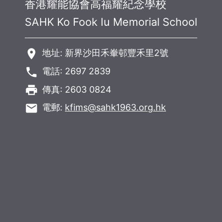
香港耀能協會高福耀紀念學校
SAHK Ko Fook Iu Memorial School
room
地址: 新界沙田禾輋邨豐禾里2號
phone
電話: 2697 2839
local_printshop
傳真: 2603 0824
email
電郵:
kfims@sahk1963.org.hk