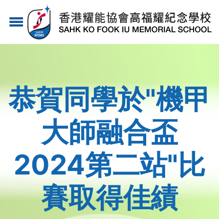
移
menu
至
主
內
容
恭賀同學於"機甲
大師融合盃
2024第二站"比
賽取得佳績