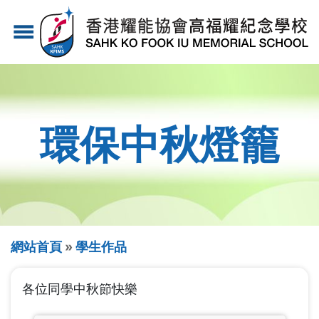
移
menu
至
主
內
容
環保中秋燈籠
導
網站首頁
學生作品
航
各位同學中秋節快樂
連