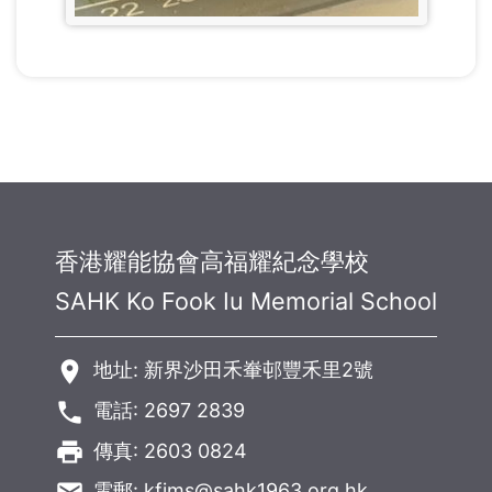
香港耀能協會高福耀紀念學校
SAHK Ko Fook Iu Memorial School
room
地址: 新界沙田禾輋邨豐禾里2號
phone
電話: 2697 2839
local_printshop
傳真: 2603 0824
電郵:
kfims@sahk1963.org.hk