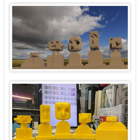
航
連
結