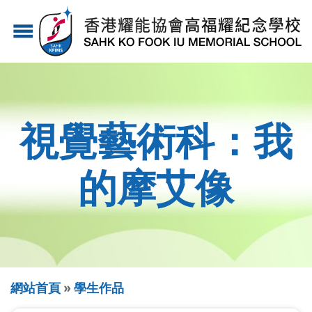
移
menu
至
主
內
容
視覺藝術科：我
的摩艾像
導
網站首頁
學生作品