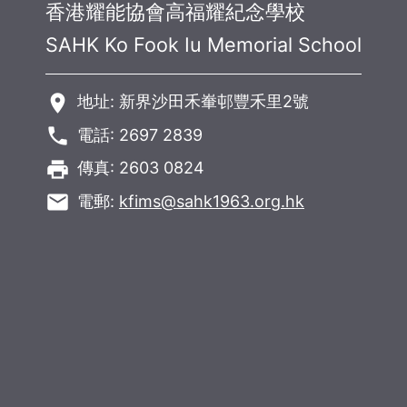
香港耀能協會高福耀紀念學校
SAHK Ko Fook Iu Memorial School
room
地址: 新界沙田禾輋邨豐禾里2號
phone
電話: 2697 2839
local_printshop
傳真: 2603 0824
email
電郵:
kfims@sahk1963.org.hk