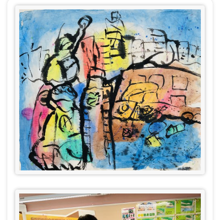
航
連
結