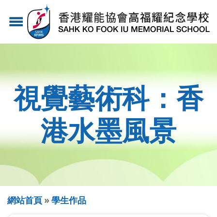
移
menu
至
主
內
容
視覺藝術科：香
港水墨風景
導
網站首頁
學生作品