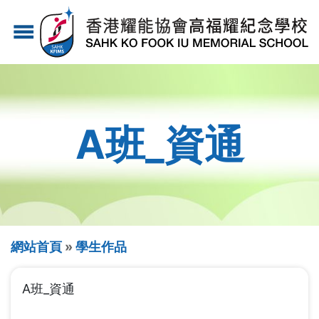
移
menu
至
主
內
容
A班_資通
導
網站首頁
學生作品
航
A班_資通
連