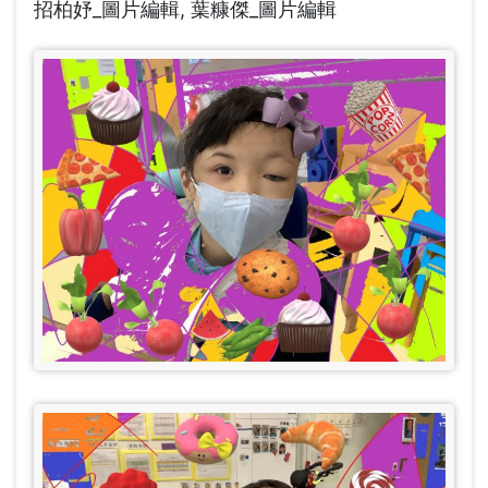
結
招柏妤_圖片編輯, 葉糠傑_圖片編輯