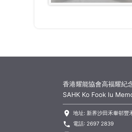
香港耀能協會高福耀紀
SAHK Ko Fook Iu Memo
room
地址: 新界沙田禾輋邨豐
phone
電話: 2697 2839