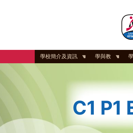
移
至
主
內
容
學校簡介及資訊
學與教
C1 P1 